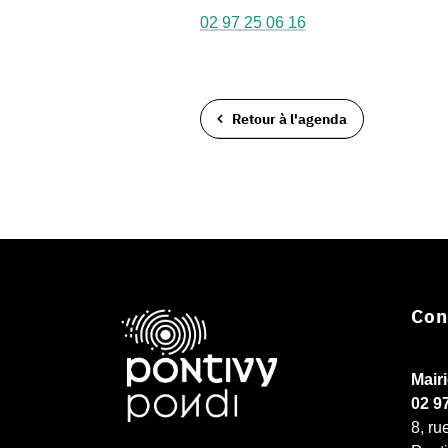
02 97 25 06 16
Retour à l'agenda
Con
Mair
02 9
8, ru