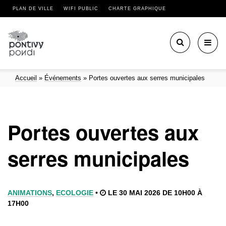
PLAN DE VILLE
WIFI PUBLIC
CHARTE GRAPHIQUE
Toggl
navig
Accueil
»
Événements
»
Portes ouvertes aux serres municipales
Portes ouvertes aux
serres municipales
ANIMATIONS
,
ECOLOGIE
•
LE 30 MAI 2026 DE 10H00 À
17H00