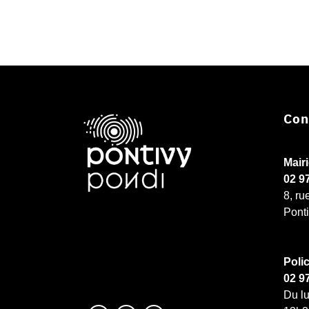
Con
Mair
02 9
8, ru
Pont
Poli
02 9
Du lu