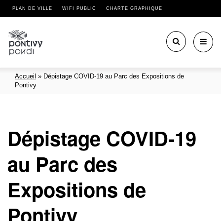
PLAN DE VILLE
WIFI PUBLIC
CHARTE GRAPHIQUE
Toggl
navig
Accueil
»
Dépistage COVID-19 au Parc des Expositions de
Pontivy
Dépistage COVID-19
au Parc des
Expositions de
Pontivy