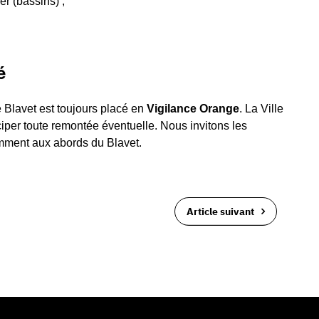
er (bassins) ;
é
 Blavet est toujours placé en
Vigilance Orange
. La Ville
ciper toute remontée éventuelle. Nous invitons les
amment aux abords du Blavet.
Article suivant