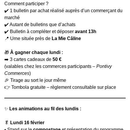
Comment participer ?
✔️ 1 bulletin par achat réalisé auprès d’un commerçant du
marché
✔️ Autant de bulletins que d’achats
✔️ Bulletin à compléter et déposer
avant 13h
📍 Urne située près de
La Mie Câline
🎁
À gagner chaque lundi :
➡️ 3 cartes cadeaux de
50 €
(valables chez les commerces participants –
Pontivy
Commerces
)
🎉 Tirage au sort le jour même
👉 Tombola gratuite – règlement consultable sur place
✨
Les animations au fil des lundis :
🥬
Lundi 16 février
• Stand sur le
compostage
et présentation du programme