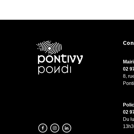
Con
Mair
02 9
8, ru
Pont
Poli
02 9
Du lu
13h3